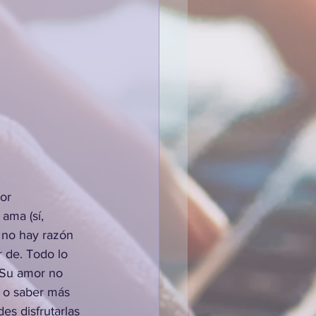
or 
 ama (sí, 
no hay razón 
 de. Todo lo 
 Su amor no 
l o saber más 
es disfrutarlas 