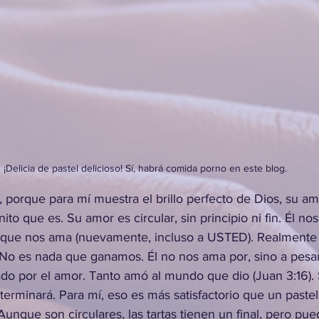
¡Delicia de pastel delicioso! Sí, habrá comida porno en este blog.
 porque para mí muestra el brillo perfecto de Dios, su am
nito que es. Su amor es circular, sin principio ni fin. Él nos
rque nos ama (nuevamente, incluso a USTED). Realmente 
 No es nada que ganamos. Él no nos ama por, sino a pesar
do por el amor. Tanto amó al mundo que dio (Juan 3:16).
 terminará. Para mí, eso es más satisfactorio que un paste
Aunque son circulares, las tartas tienen un final, pero pued