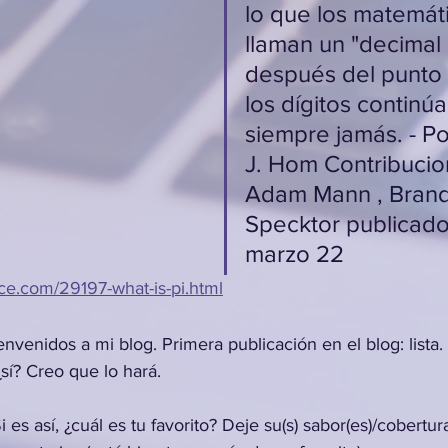
lo que los matemát
llaman un "decimal i
después del punto 
los dígitos continú
siempre jamás. - Po
J. Hom Contribucio
Adam Mann , Bran
Specktor publicado
marzo 22
nce.com/29197-what-is-pi.html
nvenidos a mi blog. Primera publicación en el blog: lista
sí? Creo que lo hará.
i es así, ¿cuál es tu favorito? Deje su(s) sabor(es)/cobertura