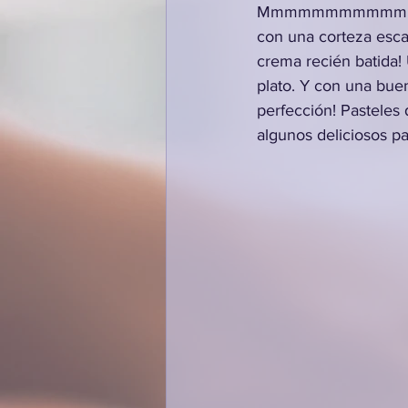
Mmmmmmmmmmm... ¿Men
con una corteza esca
crema recién batida! 
plato. Y con una buena
perfección! Pasteles d
algunos deliciosos pa