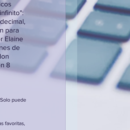
icos 
nfinito": 
decimal, 
an para 
r Elaine 
nes de 
don 
n 8 
. Solo puede 
s favoritas, 