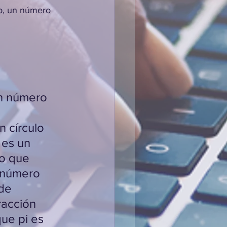
o, un número 
un número 
n círculo 
 es un 
lo que 
 número 
de 
racción 
ue pi es 