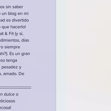
os sin saber 
 un blog en mi 
ad es divertido 
 que hacerlo! 
& Fit (y sí, 
imientos, días 
ero siempre 
hí?). Es un gran 
uso tenga 
a pesadez y 
o, amado. De 
ón dulce o 
liciosos 
ecosa! 