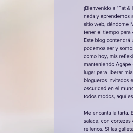
¡Bienvenido a "Fat &
nada y aprendemos a
sitio web, dándome M
tener el tiempo para
Este blog contendrá u
podemos ser y somos 
como hoy, mis reflexi
manteniendo Agápē (el
lugar para liberar mi
blogueros invitados 
oscuridad en el mund
todos modos, aquí est
Me encanta la tarta. 
salada, con cortezas
rellenos. Si las galle