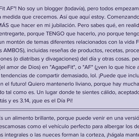
 Fit AF"! No soy un blogger (todavía), pero todos empezam
 medida que crecemos. Así que aquí estoy. Comenzando
ÁS que hacer en mi jubilación. Pero sabes qué, en realid
 entregarte, porque TENGO que hacerlo, ¡no porque tengo
n montón de temas diferentes relacionados con la vida Fat 
AMBOS), incluidas reseñas de productos, recetas, proced
ones (o diatribas y divagaciones) del día y otras cosas. p
 amor de Dios) en "AgapeFit", o "AF" (¿ven lo que hice a
s tendencias de compartir demasiado, lol. ¡Puede que incl
en el futuro! Quiero mantenerlo liviano, porque hay much
o tal como es. Un lugar donde te sientes cálido, aceptad
ás y es 3.14, ¡que es el Día Pi!
Es un alimento brillante, porque puede venir en una versi
 escamosas como el vehículo perfecto para albergar los de
tas integrales o las nueces forman la corteza, ¡hágala mant