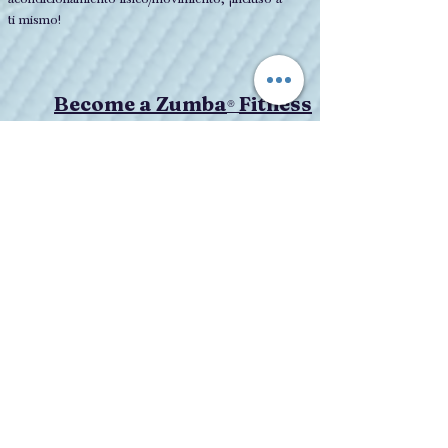
ti mismo!
Become a Zumba
Fitness
®
Instructor!
Get $25 off your Zumba® Basic 1
Training, Zumba® Jump Start Kids
Instructor Training, or Zumba Jump Start
Gold® Instructor Training. This CAN be
combined with other discounts on training!
Conviértase en un
profesional de fitness
certificado por ACE
¿Inspirado para convertirse en entrenador