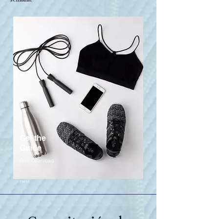
Get the
Guide
Free Download
Get the free Guide to my favorite home gym
equipment & fitness clothing - and where to find
them!